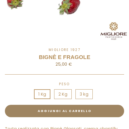
MIGLIORE 1927
BIGNÈ E FRAGOLE
Prezzo
25,00 €
Standard
PESO
1 Kg
2 Kg
3 kg
AGGIUNGI AL CARRELLO
Torta realizzata con Bignè Glassati, crema chantilly,