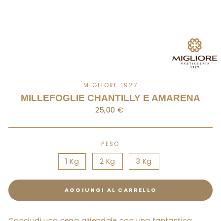
MIGLIORE 1927
MILLEFOGLIE CHANTILLY E AMARENA
Prezzo
25,00 €
Standard
PESO
1 Kg
2 Kg
3 Kg
AGGIUNGI AL CARRELLO
Concludi una cena aziendale con una fantastica